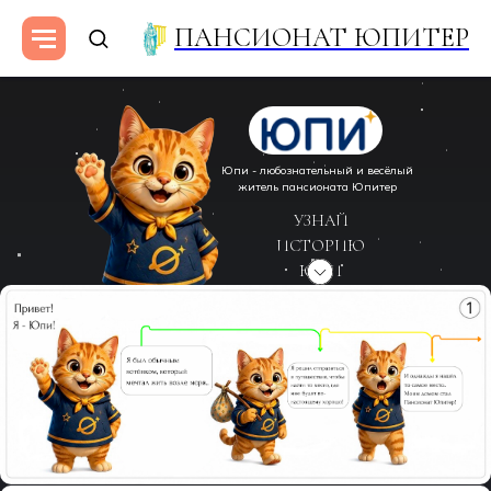
ПАНСИОНАТ ЮПИТЕР
Юпи - любознательный и весёлый
житель пансионата Юпитер
УЗНАЙ
ИСТОРИЮ
ЮПИ