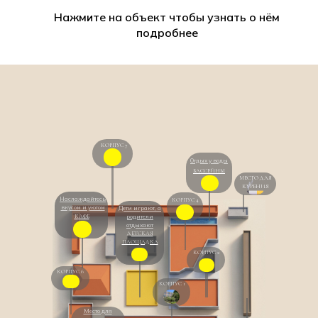
Нажмите на объект чтобы узнать о нём
подробнее
КОРПУС 7
Отдых у воды
БАССЕЙНЫ
МЕСТО ДЛЯ
КУРЕНИЯ
Наслаждайтесь
КОРПУС 4
вкусом и уютом
Дети играют, а
КАФЕ
родители
отдыхают
ДЕТСКАЯ
ПЛОЩАДКА
КОРПУС 2
КОРПУС 6
КОРПУС 1
Место для