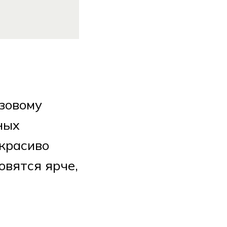
озовому
ных
 красиво
овятся ярче,