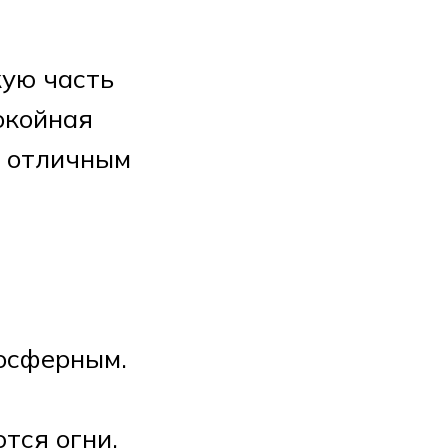
кую часть
окойная
о отличным
мосферным.
тся огни,