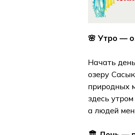
🌸 Утро — 
Начать день
озеру Сасык
природных м
здесь утром
а людей мен
🏛 День — 