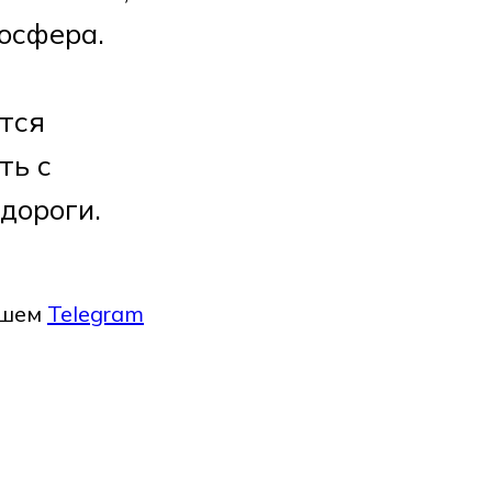
осфера.
тся
ть с
дороги.
ашем
Telegram